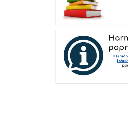
Har
popr
Harmono
i słuc
pis