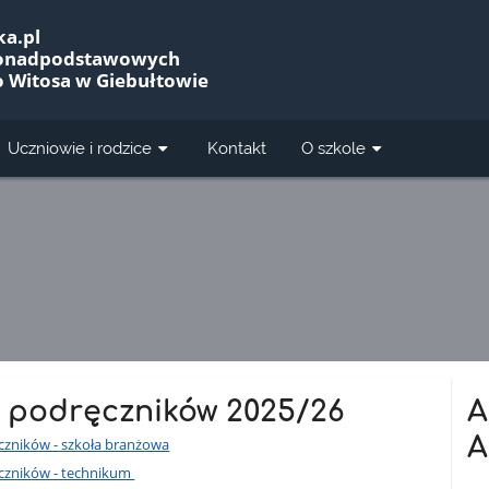
a.pl
Ponadpodstawowych
o Witosa w Giebułtowie
Uczniowie i rodzice
Kontakt
O szkole
a podręczników 2025/26
A
A
czników - szkoła branżowa
ęczników - technikum