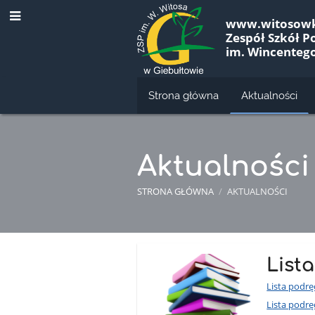
www.witosowk
Zespół Szkół 
im. Wincenteg
Strona główna
Aktualności
Aktualności
STRONA GŁÓWNA
/
AKTUALNOŚCI
Aktualności
List
Lista podrę
Lista podr