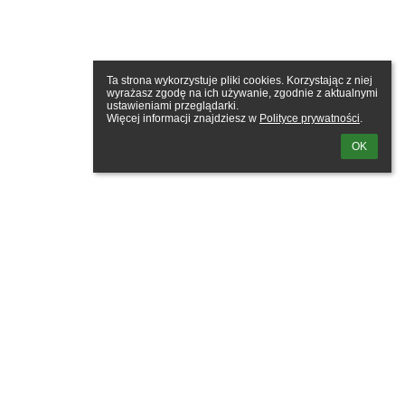
Ta strona wykorzystuje pliki cookies. Korzystając z niej 
wyrażasz zgodę na ich używanie, zgodnie z aktualnymi 
ustawieniami przeglądarki.

Więcej informacji znajdziesz w 
Polityce prywatności
.
OK