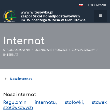
LOGOWANIE
www.witosowka.pl
Zespół Szkół Ponadpodstawowych
im. Wincentego Witosa w Giebułtowie
Internat
STRONA GŁÓWNA
/
UCZNIOWIE I RODZICE
/
Z ŻYCIA SZKOŁY
/
INTERNAT
Nasz internat
Internat
Nasz internat
Regulamin internatu, stołówki, stawek
stołówkowych