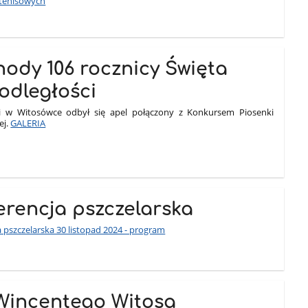
 tenisowych
ody 106 rocznicy Święta
odległości
ji w Witosówce odbył się apel połączony z Konkursem Piosenki
ej.
GALERIA
erencja pszczelarska
 pszczelarska 30 listopad 2024 - program
Wincentego Witosa