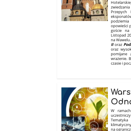
Hotelarsk
zwiedzania
Przepych 
eksponat
podziemia
opowieści p
goście na
Listopad 2
na Wawelu.
II
oraz
Pod
oraz wyso
pomijane 
wrażenie. 
czasie i po
Wars
Odna
W ramach 
uczestnicz
Tematyka
klimatyczn
na ogranicz