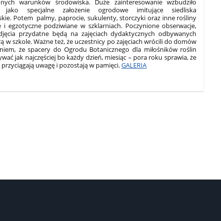
onych warunków środowiska. Duże zainteresowanie wzbudziło
m jako specjalne założenie ogrodowe imitujące siedliska
ie. Potem palmy, paprocie, sukulenty, storczyki oraz inne rośliny
 i egzotyczne podziwiane w szklarniach. Poczynione obserwacje,
zdjęcia przydatne będą na zajęciach dydaktycznych odbywanych
 w szkole. Ważne też, że uczestnicy po zajęciach wrócili do domów
niem, że spacery do Ogrodu Botanicznego dla miłośników roślin
wać jak najczęściej bo każdy dzień, miesiąc – pora roku sprawia, że
y przyciągają uwagę i pozostają w pamięci.
GALERIA