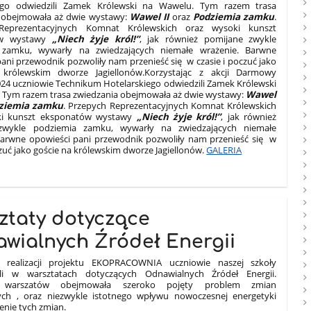
iego odwiedzili Zamek Królewski na Wawelu. Tym razem trasa
 obejmowała aż dwie wystawy:
Wawel II
oraz
Podziemia zamku
.
Reprezentacyjnych Komnat Królewskich oraz wysoki kunszt
ów wystawy
„Niech żyje król!”
, jak również pomijane zwykle
 zamku, wywarły na zwiedzających niemałe wrażenie. Barwne
ani przewodnik pozwoliły nam przenieść się w czasie i poczuć jako
 królewskim dworze Jagiellonów.Korzystając z akcji Darmowy
024 uczniowie Technikum Hotelarskiego odwiedzili Zamek Królewski
 Tym razem trasa zwiedzania obejmowała aż dwie wystawy:
Wawel
ziemia zamku
. Przepych Reprezentacyjnych Komnat Królewskich
ki kunszt eksponatów wystawy
„Niech żyje król!”
, jak również
zwykle podziemia zamku, wywarły na zwiedzających niemałe
Barwne opowieści pani przewodnik pozwoliły nam przenieść się w
czuć jako goście na królewskim dworze Jagiellonów.
GALERIA
ztaty dotyczące
wialnych Źródeł Energii
realizacji projektu EKOPRACOWNIA uczniowie naszej szkoły
yli w warsztatach dotyczących Odnawialnych Źródeł Energii.
 warszatów obejmowała szeroko pojęty problem zmian
ych , oraz niezwykle istotnego wpływu nowoczesnej energetyki
enie tych zmian.