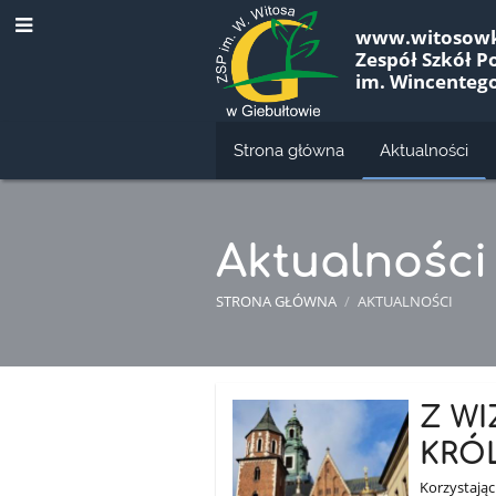
www.witosowk
Zespół Szkół 
im. Wincenteg
Strona główna
Aktualności
Aktualności
STRONA GŁÓWNA
/
AKTUALNOŚCI
Aktualności
Z W
KRÓ
Korzysta