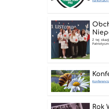
na kortach
Obch
Niep
Z tej okaz
Patriotyczn
Konf
Konferencja
Rok 