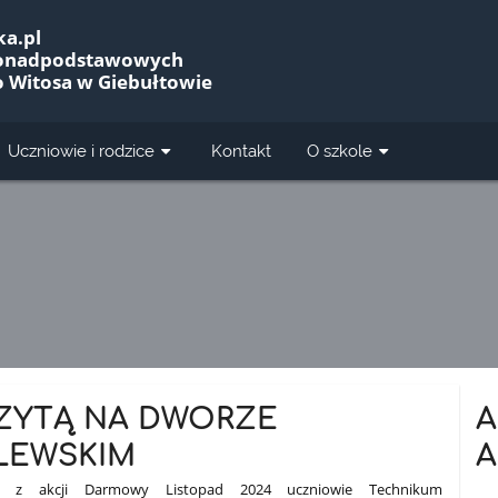
a.pl
Ponadpodstawowych
o Witosa w Giebułtowie
Uczniowie i rodzice
Kontakt
O szkole
IZYTĄ NA DWORZE
A
LEWSKIM
A
jąc z akcji Darmowy Listopad 2024 uczniowie Technikum