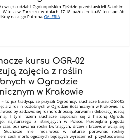
a wzięła udział I Ogólnopolskim Zjeździe przedstawicieli Szkół im.
 Witosa w Zarzeczu w dniach 17-18 października.
W ten sposób
iśmy naszego Patrona.
GALERIA
hacze kursu OGR-02
zują zajęcia z roślin
bnych w Ogrodzie
nicznym w Krakowie
 – to już tradycja, że przyszli Ogrodnicy, słuchacze kursu OGR-02
zajęcia z roślin ozdobnych w Ogrodzie Botanicznym w Krakowie. To
liwość by zadziwić się różnorodnością, barwami i dekoracyjnością
ienią. I tym razem słuchacze zapoznali się z historią Ogrodu
go, najstarszego z istniejących w Polsce. Przepiękna pogoda
że czas poznawania roślin kwitnących, drzew i krzewów wciąż się
 Słuchacze mieli możliwość w naturze porównać rośliny
em cech morfologicznych będących wyrazem ich przystosowania