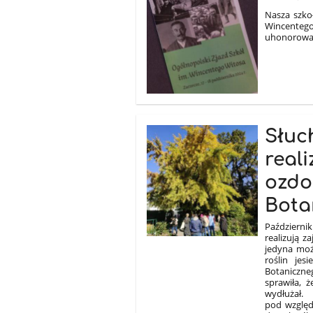
Nasza szkoł
Wincentego
uhonorowal
Słuc
reali
ozdo
Bota
Październik
realizują 
jedyna moż
roślin jes
Botaniczne
sprawiła, 
wydłużał.
pod względ