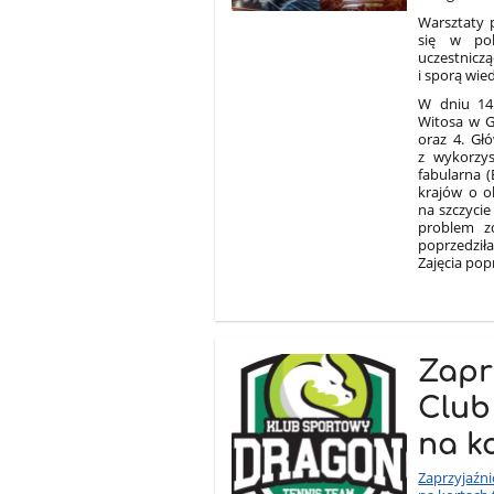
Warsztaty 
się w pol
uczestnic
i sporą wie
W dniu 14
Witosa w Gi
oraz 4. Gł
z wykorzys
fabularna 
krajów o ok
na szczyci
problem zd
poprzed
Zajęcia pop
Zapr
Club
na k
Zaprzyjaź