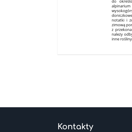
do określ
alpinariu
wysokogórsk
doniczkowe
notatki i 
zimową porą
z przekona
należy odby
inne roślin
Kontakty