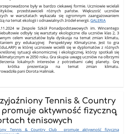
przeprowadzone były w bardzo ciekawej formie. Uczniowie wcielali
ityków, przedstawicieli różnych państw. Większość uczniów
zących w warsztatach wykazała się ogromnym zaangażowaniem
dzą na temat ekologii i odnawialnych źródeł energii.
GALERIA
.11.2024 w Zespole Szkół Ponadpodstawowych im. Wincentego
ebułtowie odbyły się warsztaty ekologiczne dla uczniów klas 2, 3
ównym celem warsztatów była dyskusja na temat zmian klimatu,
taniem gry edukacyjnej Perspektywy Klimatyczne. Jest to gra
(EduLARP) w której uczniowie wcielili się w dyplomatów z różnych
reślonej sytuacji ekonomicznej i ekologicznej, którzy spotkali się
e klimatycznym w 2050 roku. Gra skupia uwagę uczniów na olbrzymi
erzenia lokalnych interesów z potrzebami całej planety. Grę
ziła krótka prezentacja na temat zmian klimatu.
rowadziła pani Dorota Haliniak.
zyjaźniony Tennis & Country
 promuje aktywność fizyczną
ortach tenisowych
niony
Tennis & Country Club
promuje aktywność fizyczną