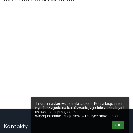
Ta strona wykorzystuje pliki cookies. Korzystając z niej 
wyrażasz zgodę na ich używanie, zgodnie z aktualnymi 
ustawieniami przeglądarki.

Więcej informacji znajdziesz w 
Polityce prywatności
.
OK
Kontakty