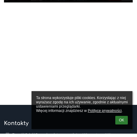
Ta strona wykorzystuje pliki cookies. Korzystając z niej 
wyrażasz zgodę na ich używanie, zgodnie z aktualnymi 
ustawieniami przeglądarki.

Więcej informacji znajdziesz w 
Polityce prywatności
.
OK
Kontakty
Zespół Szkół Ponadpodstawowych im. Wincentego Witosa w