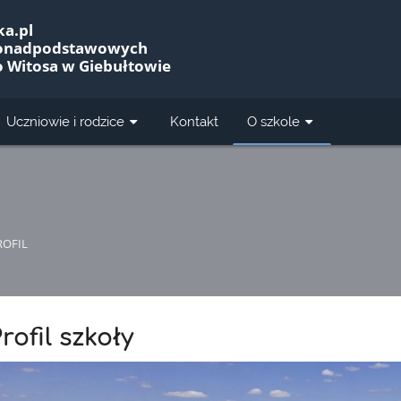
a.pl
Ponadpodstawowych
o Witosa w Giebułtowie
Uczniowie i rodzice
Kontakt
O szkole
ROFIL
rofil szkoły