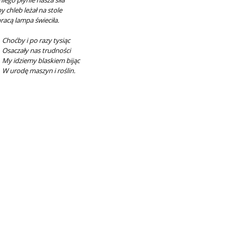
niego płynie nasza siła
y chleb leżał na stole
pracą lampa świeciła.
oćby i po razy tysiąc
aczały nas trudności
 idziemy blaskiem bijąc
urodę maszyn i roślin.