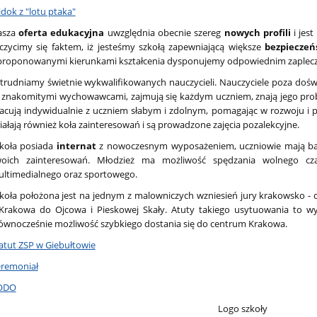
dok z "lotu ptaka"
asza
oferta edukacyjna
uwzględnia obecnie szereg
nowych profili
i jes
czycimy się faktem, iż jesteśmy szkołą zapewniającą większe
bezpieczeń
proponowanymi kierunkami kształcenia dysponujemy odpowiednim zaplec
trudniamy świetnie wykwalifikowanych nauczycieli. Nauczyciele poza d
 znakomitymi wychowawcami, zajmują się każdym uczniem, znają jego pro
acują indywidualnie z uczniem słabym i zdolnym, pomagając w rozwoju i p
iałają również koła zainteresowań i są prowadzone zajęcia pozalekcyjne.
koła posiada
internat
z nowoczesnym wyposażeniem, uczniowie mają bar
oich zainteresowań. Młodzież ma możliwość spędzania wolnego cza
ltimedialnego oraz sportowego.
koła położona jest na jednym z malowniczych wzniesień jury krakowsko - 
Krakowa do Ojcowa i Pieskowej Skały. Atuty takiego usytuowania to wy
równocześnie możliwość szybkiego dostania się do centrum Krakowa.
atut ZSP w Giebułtowie
remoniał
ODO
Logo szkoły