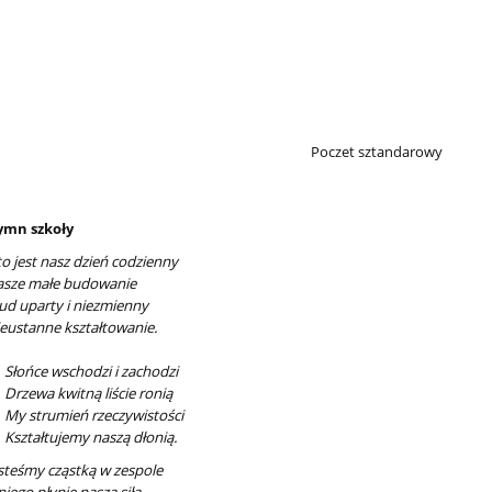
Poczet sztandarowy
ymn szkoły
o jest nasz dzień codzienny
sze małe budowanie
ud uparty i niezmienny
eustanne kształtowanie.
ońce wschodzi i zachodzi
zewa kwitną liście ronią
 strumień rzeczywistości
ztałtujemy naszą dłonią.
steśmy cząstką w zespole