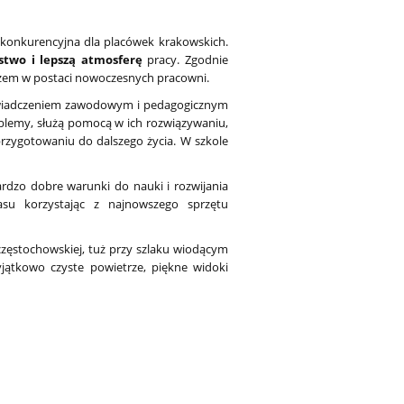
t konkurencyjna dla placówek krakowskich.
stwo i lepszą atmosferę
pracy. Zgodnie
zem w postaci nowoczesnych pracowni.
oświadczeniem zawodowym i pedagogicznym
blemy, służą pomocą w ich rozwiązywaniu,
rzygotowaniu do dalszego życia. W szkole
dzo dobre warunki do nauki i rozwijania
su korzystając z najnowszego sprzętu
częstochowskiej, tuż przy szlaku wiodącym
jątkowo czyste powietrze, piękne widoki