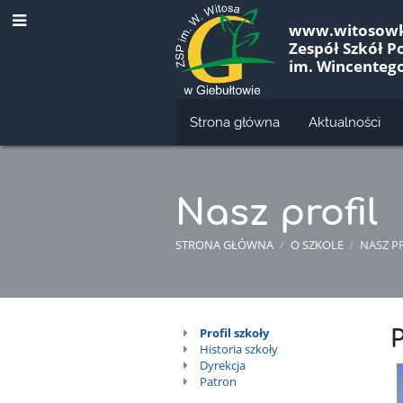
www.witosowk
Zespół Szkół 
im. Wincenteg
Strona główna
Aktualności
Nasz profil
STRONA GŁÓWNA
/
O SZKOLE
/
NASZ P
Nasz
Profil szkoły
P
Historia szkoły
profil
Dyrekcja
Patron