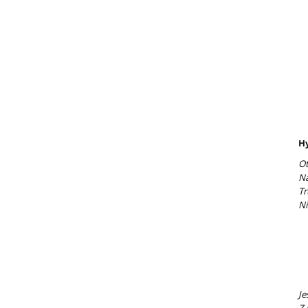
H
Ot
Na
Tr
Ni
Sł
Dr
My
Ks
Je