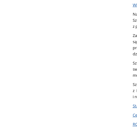
Wi
N
Sz
z 
Za
są
pr
dz
Sz
sw
mu
Sz
z 
i 
St
Ce
R